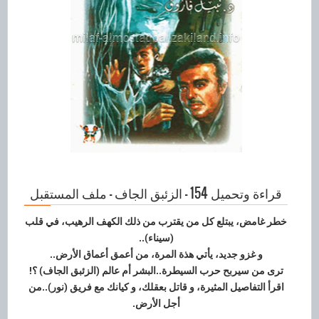
قراءة وتحميل 154 - الزئبق الجاف - ملف المستقبل
خطر غامض، يبتلع كل من يقترب من ذلك الكهف الرهيب، في قلب
(سيناء)..
و غزو جديد، يأتي هذة المرة، من أعمق أعماق الأرض..
ترى من سيربح حرب السيطرة..البشر أم عالم (الزئبق الجاف) ؟!
اقرأ التفاصيل المثيرة، و قاتل بعقلك، و كيانك مع فريق (نور)..من
أجل الأرض.